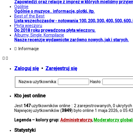
Zapowiedzi oraz relacje z imprez w których mieliśmy przyje
Ogólnie
Ogólnie o muzyce.. informacje, plotki, itp.
Best of the Best
Lista wszechczasów - notowania 100, 200, 300, 400, 500, 600, i
Płyta wieczoru
Do 2018 roku prowadzona płyta wieczoru.
Albumy, Single, Kompilacje
Nasze recenzje wydawnictw zarówno nowych, jak i starych.
Informacje
Zaloguj się
•
Zarejestruj się
Nazwa użytkownika:
Hasło:
Kto jest online
Jest
147
użytkowników online :: 2 zarejestrowanych, 0 ukrytych 
Najwięcej użytkowników (
3849
) było online 1 maja 2026, o 05:4
Legenda – kolory grup:
Administratorzy
,
Moderatorzy global
Statystyki