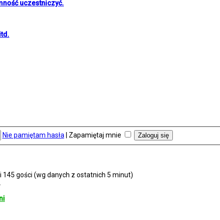
mność uczestniczyć.
td.
Nie pamiętam hasła
|
Zapamiętaj mnie
i 145 gości (wg danych z ostatnich 5 minut)
2
ni