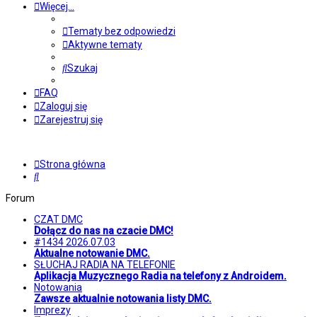
Więcej…
Tematy bez odpowiedzi
Aktywne tematy
Szukaj
FAQ
Zaloguj się
Zarejestruj się
Strona główna
Szukaj
Forum
CZAT DMC
Dołącz do nas na czacie DMC!
#1434 2026.07.03
Aktualne notowanie DMC.
SŁUCHAJ RADIA NA TELEFONIE
Aplikacja Muzycznego Radia na telefony z Androidem.
Notowania
Zawsze aktualnie notowania listy DMC.
Imprezy