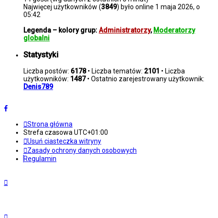
Najwięcej użytkowników (
3849
) było online 1 maja 2026, o
05:42
Legenda – kolory grup:
Administratorzy
,
Moderatorzy
globalni
Statystyki
Liczba postów:
6178
• Liczba tematów:
2101
• Liczba
użytkowników:
1487
• Ostatnio zarejestrowany użytkownik:
Denis789
Strona główna
Strefa czasowa
UTC+01:00
Usuń ciasteczka witryny
Zasady ochrony danych osobowych
Regulamin