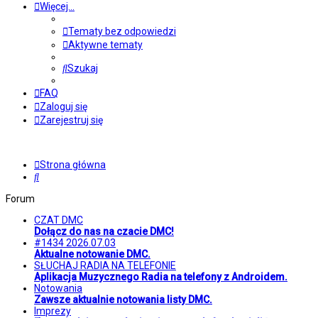
Więcej…
Tematy bez odpowiedzi
Aktywne tematy
Szukaj
FAQ
Zaloguj się
Zarejestruj się
Strona główna
Szukaj
Forum
CZAT DMC
Dołącz do nas na czacie DMC!
#1434 2026.07.03
Aktualne notowanie DMC.
SŁUCHAJ RADIA NA TELEFONIE
Aplikacja Muzycznego Radia na telefony z Androidem.
Notowania
Zawsze aktualnie notowania listy DMC.
Imprezy