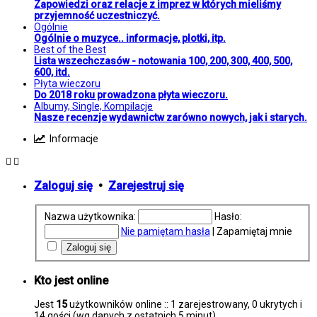
Zapowiedzi oraz relacje z imprez w których mieliśmy
przyjemność uczestniczyć.
Ogólnie
Ogólnie o muzyce.. informacje, plotki, itp.
Best of the Best
Lista wszechczasów - notowania 100, 200, 300, 400, 500,
600, itd.
Płyta wieczoru
Do 2018 roku prowadzona płyta wieczoru.
Albumy, Single, Kompilacje
Nasze recenzje wydawnictw zarówno nowych, jak i starych.
Informacje
Zaloguj się
•
Zarejestruj się
Nazwa użytkownika:
Hasło:
Nie pamiętam hasła
|
Zapamiętaj mnie
Kto jest online
Jest
15
użytkowników online :: 1 zarejestrowany, 0 ukrytych i
14 gości (wg danych z ostatnich 5 minut)