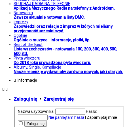
SŁUCHAJ RADIA NA TELEFONIE
Aplikacja Muzycznego Radia na telefony z Androidem.
Notowania
Zawsze aktualnie notowania listy DMC.
Imprezy
Zapowiedzi oraz relacje z imprez w których mieliśmy
przyjemność uczestniczyć.
Ogólnie
Ogólnie o muzyce.. informacje, plotki, itp.
Best of the Best
Lista wszechczasów - notowania 100, 200, 300, 400, 500,
600, itd.
Płyta wieczoru
Do 2018 roku prowadzona płyta wieczoru.
Albumy, Single, Kompilacje
Nasze recenzje wydawnictw zarówno nowych, jak i starych.
Informacje
Zaloguj się
•
Zarejestruj się
Nazwa użytkownika:
Hasło:
Nie pamiętam hasła
|
Zapamiętaj mnie