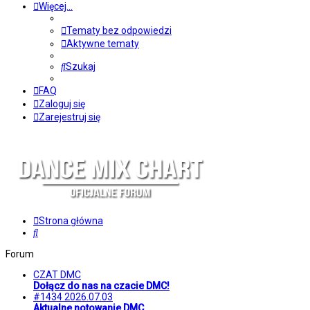
Więcej…
Tematy bez odpowiedzi
Aktywne tematy
Szukaj
FAQ
Zaloguj się
Zarejestruj się
Strona główna
Szukaj
Forum
CZAT DMC
Dołącz do nas na czacie DMC!
#1434 2026.07.03
Aktualne notowanie DMC.