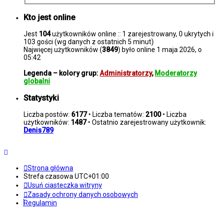
Kto jest online
Jest
104
użytkowników online :: 1 zarejestrowany, 0 ukrytych i
103 gości (wg danych z ostatnich 5 minut)
Najwięcej użytkowników (
3849
) było online 1 maja 2026, o
05:42
Legenda – kolory grup:
Administratorzy
,
Moderatorzy
globalni
Statystyki
Liczba postów:
6177
• Liczba tematów:
2100
• Liczba
użytkowników:
1487
• Ostatnio zarejestrowany użytkownik:
Denis789
Strona główna
Strefa czasowa
UTC+01:00
Usuń ciasteczka witryny
Zasady ochrony danych osobowych
Regulamin