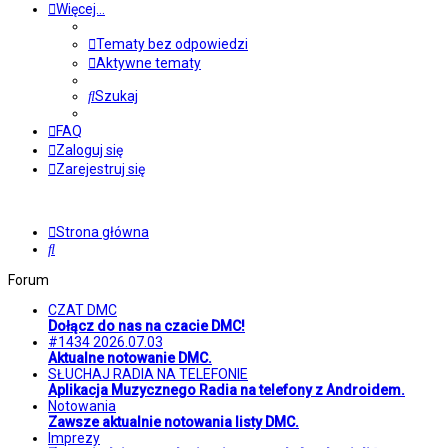
Więcej…
Tematy bez odpowiedzi
Aktywne tematy
Szukaj
FAQ
Zaloguj się
Zarejestruj się
Strona główna
Szukaj
Forum
CZAT DMC
Dołącz do nas na czacie DMC!
#1434 2026.07.03
Aktualne notowanie DMC.
SŁUCHAJ RADIA NA TELEFONIE
Aplikacja Muzycznego Radia na telefony z Androidem.
Notowania
Zawsze aktualnie notowania listy DMC.
Imprezy