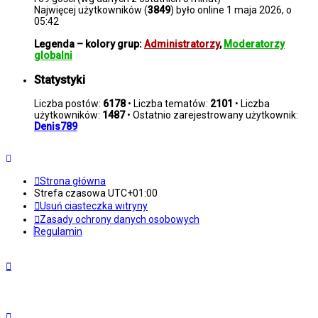
Najwięcej użytkowników (
3849
) było online 1 maja 2026, o
05:42
Legenda – kolory grup:
Administratorzy
,
Moderatorzy
globalni
Statystyki
Liczba postów:
6178
• Liczba tematów:
2101
• Liczba
użytkowników:
1487
• Ostatnio zarejestrowany użytkownik:
Denis789
Strona główna
Strefa czasowa
UTC+01:00
Usuń ciasteczka witryny
Zasady ochrony danych osobowych
Regulamin