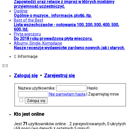
Zapowiedzi oraz relacje z imprez w których mieliśmy
przyjemność uczestniczyć.
Ogólnie
Ogólnie o muzyce.. informacje, plotki, itp.
Best of the Best
Lista wszechczasów - notowania 100, 200, 300, 400, 500,
600, itd.
Płyta wieczoru
Do 2018 roku prowadzona płyta wieczoru.
Albumy, Single, Kompilacje
Nasze recenzje wydawnictw zarówno nowych, jak i starych.
Informacje
Zaloguj się
•
Zarejestruj się
Nazwa użytkownika:
Hasło:
Nie pamiętam hasła
|
Zapamiętaj mnie
Kto jest online
Jest
71
użytkowników online :: 2 zarejestrowanych, 0 ukrytych
i 69 gości (wg danych z ostatnich 5 minut)