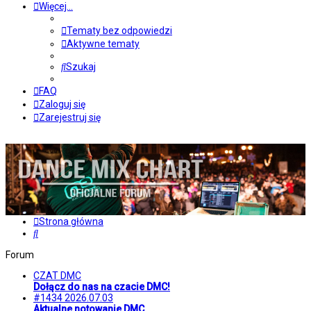
Więcej…
Tematy bez odpowiedzi
Aktywne tematy
Szukaj
FAQ
Zaloguj się
Zarejestruj się
Strona główna
Szukaj
Forum
CZAT DMC
Dołącz do nas na czacie DMC!
#1434 2026.07.03
Aktualne notowanie DMC.