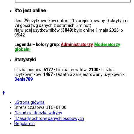
Kto jest online
Jest
79
użytkowników online :: 1 zarejestrowany, 0 ukrytych i
78 gości (wg danych z ostatnich 5 minut)
Najwięcej użytkowników (
3849
) było online 1 maja 2026, o
05:42
Legenda – kolory grup:
Administratorzy
,
Moderatorzy
globalni
Statystyki
Liczba postów:
6177
• Liczba tematów:
2100
• Liczba
użytkowników:
1487
• Ostatnio zarejestrowany użytkownik:
Denis789
Strona główna
Strefa czasowa
UTC+01:00
Usuń ciasteczka witryny
Zasady ochrony danych osobowych
Regulamin