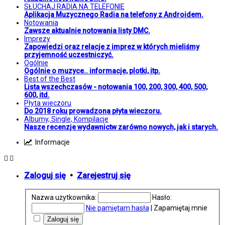
SŁUCHAJ RADIA NA TELEFONIE
Aplikacja Muzycznego Radia na telefony z Androidem.
Notowania
Zawsze aktualnie notowania listy DMC.
Imprezy
Zapowiedzi oraz relacje z imprez w których mieliśmy
przyjemność uczestniczyć.
Ogólnie
Ogólnie o muzyce.. informacje, plotki, itp.
Best of the Best
Lista wszechczasów - notowania 100, 200, 300, 400, 500,
600, itd.
Płyta wieczoru
Do 2018 roku prowadzona płyta wieczoru.
Albumy, Single, Kompilacje
Nasze recenzje wydawnictw zarówno nowych, jak i starych.
Informacje
Zaloguj się
•
Zarejestruj się
Nazwa użytkownika:
Hasło:
Nie pamiętam hasła
|
Zapamiętaj mnie