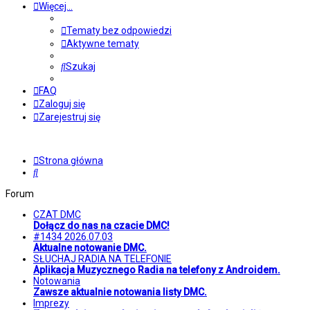
Więcej…
Tematy bez odpowiedzi
Aktywne tematy
Szukaj
FAQ
Zaloguj się
Zarejestruj się
Strona główna
Szukaj
Forum
CZAT DMC
Dołącz do nas na czacie DMC!
#1434 2026.07.03
Aktualne notowanie DMC.
SŁUCHAJ RADIA NA TELEFONIE
Aplikacja Muzycznego Radia na telefony z Androidem.
Notowania
Zawsze aktualnie notowania listy DMC.
Imprezy