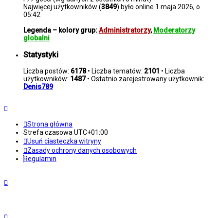
Najwięcej użytkowników (
3849
) było online 1 maja 2026, o
05:42
Legenda – kolory grup:
Administratorzy
,
Moderatorzy
globalni
Statystyki
Liczba postów:
6178
• Liczba tematów:
2101
• Liczba
użytkowników:
1487
• Ostatnio zarejestrowany użytkownik:
Denis789
Strona główna
Strefa czasowa
UTC+01:00
Usuń ciasteczka witryny
Zasady ochrony danych osobowych
Regulamin