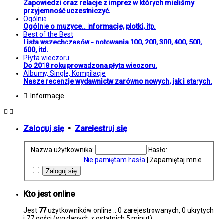
Zapowiedzi oraz relacje z imprez w których mieliśmy
przyjemność uczestniczyć.
Ogólnie
Ogólnie o muzyce.. informacje, plotki, itp.
Best of the Best
Lista wszechczasów - notowania 100, 200, 300, 400, 500,
600, itd.
Płyta wieczoru
Do 2018 roku prowadzona płyta wieczoru.
Albumy, Single, Kompilacje
Nasze recenzje wydawnictw zarówno nowych, jak i starych.
Informacje
Zaloguj się
•
Zarejestruj się
Nazwa użytkownika:
Hasło:
Nie pamiętam hasła
|
Zapamiętaj mnie
Kto jest online
Jest
77
użytkowników online :: 0 zarejestrowanych, 0 ukrytych
i 77 gości (wg danych z ostatnich 5 minut)