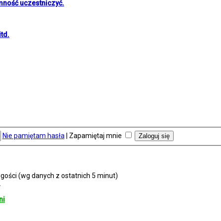
mność uczestniczyć.
td.
Nie pamiętam hasła
|
Zapamiętaj mnie
 gości (wg danych z ostatnich 5 minut)
2
ni