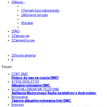
Więcej…
Tematy bez odpowiedzi
Aktywne tematy
Szukaj
FAQ
Zaloguj się
Zarejestruj się
Strona główna
Szukaj
Forum
CZAT DMC
Dołącz do nas na czacie DMC!
#1434 2026.07.03
Aktualne notowanie DMC.
SŁUCHAJ RADIA NA TELEFONIE
Aplikacja Muzycznego Radia na telefony z Androidem.
Notowania
Zawsze aktualnie notowania listy DMC.
Imprezy