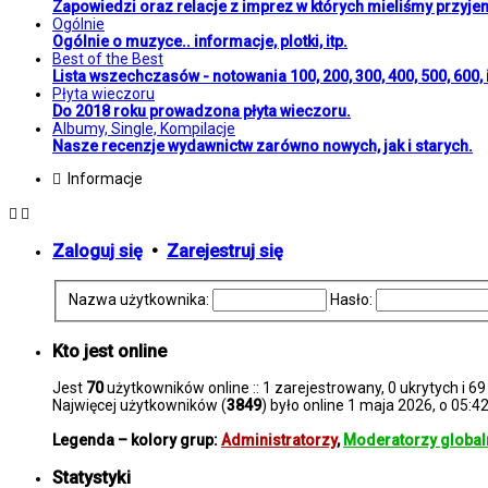
Zapowiedzi oraz relacje z imprez w których mieliśmy przyje
Ogólnie
Ogólnie o muzyce.. informacje, plotki, itp.
Best of the Best
Lista wszechczasów - notowania 100, 200, 300, 400, 500, 600, i
Płyta wieczoru
Do 2018 roku prowadzona płyta wieczoru.
Albumy, Single, Kompilacje
Nasze recenzje wydawnictw zarówno nowych, jak i starych.
Informacje
Zaloguj się
•
Zarejestruj się
Nazwa użytkownika:
Hasło:
Kto jest online
Jest
70
użytkowników online :: 1 zarejestrowany, 0 ukrytych i 69
Najwięcej użytkowników (
3849
) było online 1 maja 2026, o 05:4
Legenda – kolory grup:
Administratorzy
,
Moderatorzy global
Statystyki