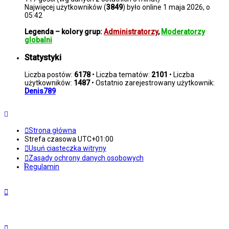
Najwięcej użytkowników (
3849
) było online 1 maja 2026, o
05:42
Legenda – kolory grup:
Administratorzy
,
Moderatorzy
globalni
Statystyki
Liczba postów:
6178
• Liczba tematów:
2101
• Liczba
użytkowników:
1487
• Ostatnio zarejestrowany użytkownik:
Denis789
Strona główna
Strefa czasowa
UTC+01:00
Usuń ciasteczka witryny
Zasady ochrony danych osobowych
Regulamin