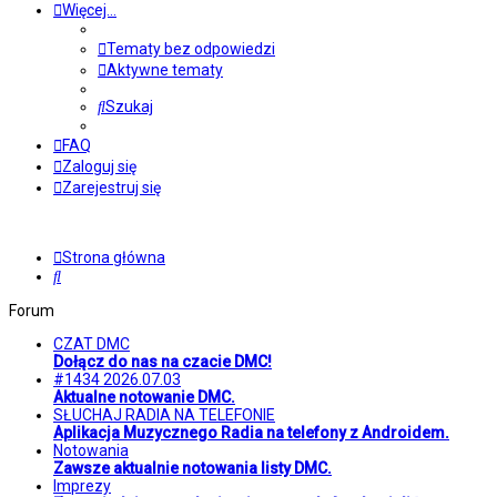
Więcej…
Tematy bez odpowiedzi
Aktywne tematy
Szukaj
FAQ
Zaloguj się
Zarejestruj się
Strona główna
Szukaj
Forum
CZAT DMC
Dołącz do nas na czacie DMC!
#1434 2026.07.03
Aktualne notowanie DMC.
SŁUCHAJ RADIA NA TELEFONIE
Aplikacja Muzycznego Radia na telefony z Androidem.
Notowania
Zawsze aktualnie notowania listy DMC.
Imprezy