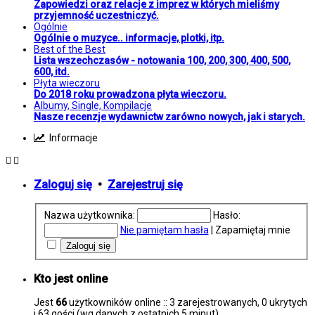
Zapowiedzi oraz relacje z imprez w których mieliśmy
przyjemność uczestniczyć.
Ogólnie
Ogólnie o muzyce.. informacje, plotki, itp.
Best of the Best
Lista wszechczasów - notowania 100, 200, 300, 400, 500,
600, itd.
Płyta wieczoru
Do 2018 roku prowadzona płyta wieczoru.
Albumy, Single, Kompilacje
Nasze recenzje wydawnictw zarówno nowych, jak i starych.
Informacje
Zaloguj się
•
Zarejestruj się
Nazwa użytkownika:
Hasło:
Nie pamiętam hasła
|
Zapamiętaj mnie
Kto jest online
Jest
66
użytkowników online :: 3 zarejestrowanych, 0 ukrytych
i 63 gości (wg danych z ostatnich 5 minut)