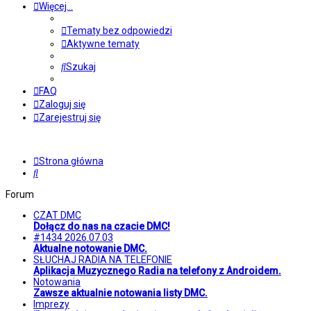
Więcej…
Tematy bez odpowiedzi
Aktywne tematy
Szukaj
FAQ
Zaloguj się
Zarejestruj się
Strona główna
Szukaj
Forum
CZAT DMC
Dołącz do nas na czacie DMC!
#1434 2026.07.03
Aktualne notowanie DMC.
SŁUCHAJ RADIA NA TELEFONIE
Aplikacja Muzycznego Radia na telefony z Androidem.
Notowania
Zawsze aktualnie notowania listy DMC.
Imprezy