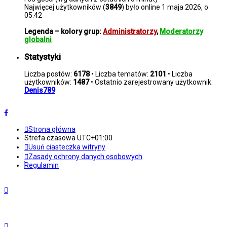
Najwięcej użytkowników (
3849
) było online 1 maja 2026, o
05:42
Legenda – kolory grup:
Administratorzy
,
Moderatorzy
globalni
Statystyki
Liczba postów:
6178
• Liczba tematów:
2101
• Liczba
użytkowników:
1487
• Ostatnio zarejestrowany użytkownik:
Denis789
Strona główna
Strefa czasowa
UTC+01:00
Usuń ciasteczka witryny
Zasady ochrony danych osobowych
Regulamin