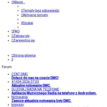
Więcej…
Tematy bez odpowiedzi
Aktywne tematy
Szukaj
FAQ
Zaloguj się
Zarejestruj się
Strona główna
Szukaj
Forum
CZAT DMC
Dołącz do nas na czacie DMC!
#1434 2026.07.03
Aktualne notowanie DMC.
SŁUCHAJ RADIA NA TELEFONIE
Aplikacja Muzycznego Radia na telefony z Androidem.
Notowania
Zawsze aktualnie notowania listy DMC.
Imprezy