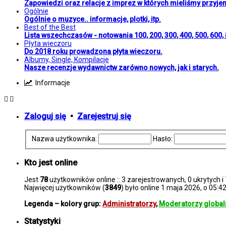
Zapowiedzi oraz relacje z imprez w których mieliśmy przyje
Ogólnie
Ogólnie o muzyce.. informacje, plotki, itp.
Best of the Best
Lista wszechczasów - notowania 100, 200, 300, 400, 500, 600, i
Płyta wieczoru
Do 2018 roku prowadzona płyta wieczoru.
Albumy, Single, Kompilacje
Nasze recenzje wydawnictw zarówno nowych, jak i starych.
Informacje
Zaloguj się
•
Zarejestruj się
Nazwa użytkownika:
Hasło:
Kto jest online
Jest
78
użytkowników online :: 3 zarejestrowanych, 0 ukrytych i
Najwięcej użytkowników (
3849
) było online 1 maja 2026, o 05:4
Legenda – kolory grup:
Administratorzy
,
Moderatorzy global
Statystyki