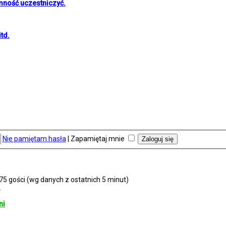
mność uczestniczyć.
td.
Nie pamiętam hasła
|
Zapamiętaj mnie
 75 gości (wg danych z ostatnich 5 minut)
2
ni