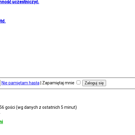
mność uczestniczyć.
td.
Nie pamiętam hasła
|
Zapamiętaj mnie
156 gości (wg danych z ostatnich 5 minut)
2
ni