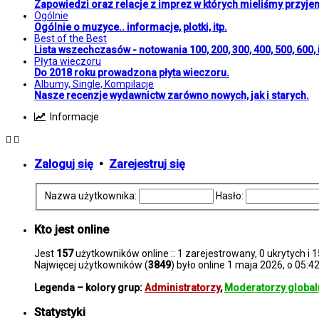
Zapowiedzi oraz relacje z imprez w których mieliśmy przyje
Ogólnie
Ogólnie o muzyce.. informacje, plotki, itp.
Best of the Best
Lista wszechczasów - notowania 100, 200, 300, 400, 500, 600, i
Płyta wieczoru
Do 2018 roku prowadzona płyta wieczoru.
Albumy, Single, Kompilacje
Nasze recenzje wydawnictw zarówno nowych, jak i starych.
Informacje
Zaloguj się
•
Zarejestruj się
Nazwa użytkownika:
Hasło:
Kto jest online
Jest
157
użytkowników online :: 1 zarejestrowany, 0 ukrytych i 
Najwięcej użytkowników (
3849
) było online 1 maja 2026, o 05:4
Legenda – kolory grup:
Administratorzy
,
Moderatorzy global
Statystyki