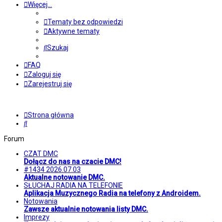
Więcej…
Tematy bez odpowiedzi
Aktywne tematy
Szukaj
FAQ
Zaloguj się
Zarejestruj się
Strona główna
Szukaj
Forum
CZAT DMC
Dołącz do nas na czacie DMC!
#1434 2026.07.03
Aktualne notowanie DMC.
SŁUCHAJ RADIA NA TELEFONIE
Aplikacja Muzycznego Radia na telefony z Androidem.
Notowania
Zawsze aktualnie notowania listy DMC.
Imprezy