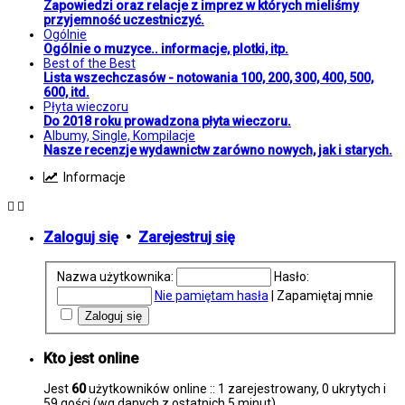
Zapowiedzi oraz relacje z imprez w których mieliśmy
przyjemność uczestniczyć.
Ogólnie
Ogólnie o muzyce.. informacje, plotki, itp.
Best of the Best
Lista wszechczasów - notowania 100, 200, 300, 400, 500,
600, itd.
Płyta wieczoru
Do 2018 roku prowadzona płyta wieczoru.
Albumy, Single, Kompilacje
Nasze recenzje wydawnictw zarówno nowych, jak i starych.
Informacje
Zaloguj się
•
Zarejestruj się
Nazwa użytkownika:
Hasło:
Nie pamiętam hasła
|
Zapamiętaj mnie
Kto jest online
Jest
60
użytkowników online :: 1 zarejestrowany, 0 ukrytych i
59 gości (wg danych z ostatnich 5 minut)