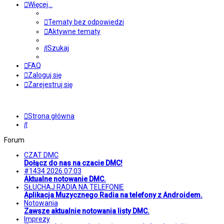
Więcej…
Tematy bez odpowiedzi
Aktywne tematy
Szukaj
FAQ
Zaloguj się
Zarejestruj się
Strona główna
Szukaj
Forum
CZAT DMC
Dołącz do nas na czacie DMC!
#1434 2026.07.03
Aktualne notowanie DMC.
SŁUCHAJ RADIA NA TELEFONIE
Aplikacja Muzycznego Radia na telefony z Androidem.
Notowania
Zawsze aktualnie notowania listy DMC.
Imprezy