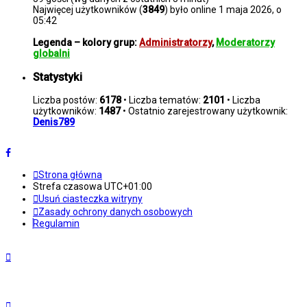
Najwięcej użytkowników (
3849
) było online 1 maja 2026, o
05:42
Legenda – kolory grup:
Administratorzy
,
Moderatorzy
globalni
Statystyki
Liczba postów:
6178
• Liczba tematów:
2101
• Liczba
użytkowników:
1487
• Ostatnio zarejestrowany użytkownik:
Denis789
Strona główna
Strefa czasowa
UTC+01:00
Usuń ciasteczka witryny
Zasady ochrony danych osobowych
Regulamin