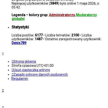
Najwięcej użytkowników (
3849
) było online 1 maja 2026, o
05:42
Legenda – kolory grup:
Administratorzy
,
Moderatorzy
globalni
Statystyki
Liczba postów:
6177
• Liczba tematów:
2100
• Liczba
użytkowników:
1487
• Ostatnio zarejestrowany użytkownik:
Denis789
Strona główna
Strefa czasowa
UTC+01:00
Usuń ciasteczka witryny
Zasady ochrony danych osobowych
Regulamin