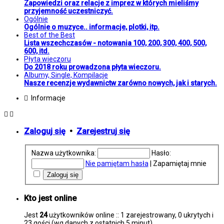
Zapowiedzi oraz relacje z imprez w których mieliśmy
przyjemność uczestniczyć.
Ogólnie
Ogólnie o muzyce.. informacje, plotki, itp.
Best of the Best
Lista wszechczasów - notowania 100, 200, 300, 400, 500,
600, itd.
Płyta wieczoru
Do 2018 roku prowadzona płyta wieczoru.
Albumy, Single, Kompilacje
Nasze recenzje wydawnictw zarówno nowych, jak i starych.
Informacje
Zaloguj się
•
Zarejestruj się
Nazwa użytkownika:
Hasło:
Nie pamiętam hasła
|
Zapamiętaj mnie
Kto jest online
Jest
24
użytkowników online :: 1 zarejestrowany, 0 ukrytych i
23 gości (wg danych z ostatnich 5 minut)