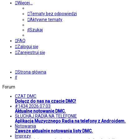
Więcej…
Tematy bez odpowiedzi
Aktywne tematy
Szukaj
FAQ
Zaloguj się
Zarejestruj się
Strona główna
Szukaj
Forum
CZAT DMC
Dołącz do nas na czacie DMC!
#1434 2026.07.03
Aktualne notowanie DMC.
SŁUCHAJ RADIA NA TELEFONIE
Aplikacja Muzycznego Radia na telefony z Androidem.
Notowania
Zawsze aktualnie notowania listy DMC.
Imprezy