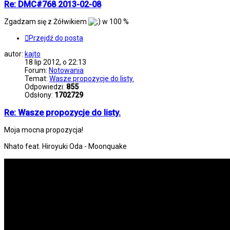
Re: DMC#768 2013-02-08
Zgadzam się z Żółwikiem
w 100 %
Przejdź do posta
autor:
kajto
18 lip 2012, o 22:13
Forum:
Notowania
Temat:
Wasze propozycje do listy.
Odpowiedzi:
855
Odsłony:
1702729
Re: Wasze propozycje do listy.
Moja mocna propozycja!
Nhato feat. Hiroyuki Oda - Moonquake