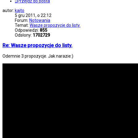
Przejdź do posta
autor:
kajto
5 gru 2011, o 22:12
Forum:
Notowania
Temat:
Wasze propozycje do listy.
Odpowiedzi:
855
Odsłony:
1702729
Re: Wasze propozycje do listy.
Odemnie 3 propozycje. Jak narazie:)