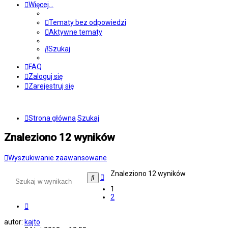
Więcej…
Tematy bez odpowiedzi
Aktywne tematy
Szukaj
FAQ
Zaloguj się
Zarejestruj się
Strona główna
Szukaj
Znaleziono 12 wyników
Wyszukiwanie zaawansowane
Znaleziono 12 wyników
Wyszukiwanie
Szukaj
zaawansowane
1
2
Następna
autor:
kajto