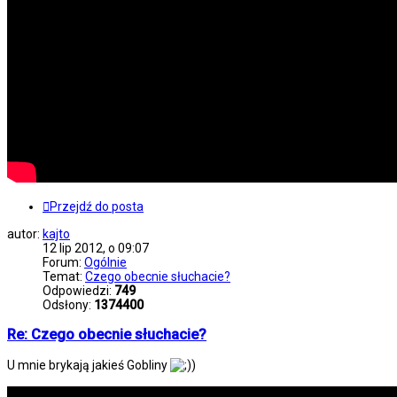
Przejdź do posta
autor:
kajto
12 lip 2012, o 09:07
Forum:
Ogólnie
Temat:
Czego obecnie słuchacie?
Odpowiedzi:
749
Odsłony:
1374400
Re: Czego obecnie słuchacie?
U mnie brykają jakieś Gobliny
)