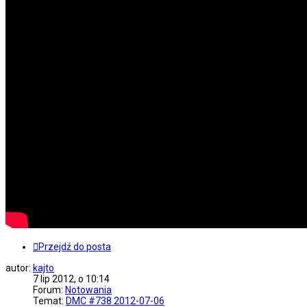
Przejdź do posta
autor:
kajto
7 lip 2012, o 10:14
Forum:
Notowania
Temat:
DMC #738 2012-07-06