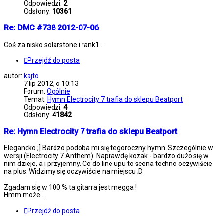
Odpowiedzi:
2
Odsłony:
10361
Re: DMC #738 2012-07-06
Coś za nisko solarstone i rank1...
Przejdź do posta
autor:
kajto
7 lip 2012, o 10:13
Forum:
Ogólnie
Temat:
Hymn Electrocity 7 trafia do sklepu Beatport
Odpowiedzi:
4
Odsłony:
41842
Re: Hymn Electrocity 7 trafia do sklepu Beatport
Elegancko ;] Bardzo podoba mi się tegoroczny hymn. Szczególnie w
wersji (Electrocity 7 Anthem). Naprawdę kozak - bardzo dużo się w
nim dzieje, a i przyjemny. Co do line upu to scena techno oczywiście
na plus. Widzimy się oczywiście na miejscu ;D
Zgadam się w 100 % ta gitarra jest megga !
Hmm może ...
Przejdź do posta