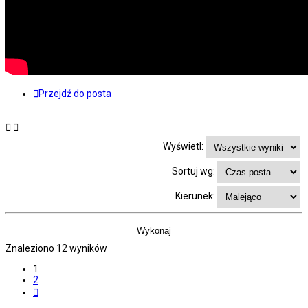
Przejdź do posta
Wyświetl:
Sortuj wg:
Kierunek:
Znaleziono 12 wyników
1
2
Następna