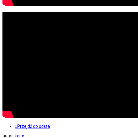
Przejdź do posta
autor:
kajto