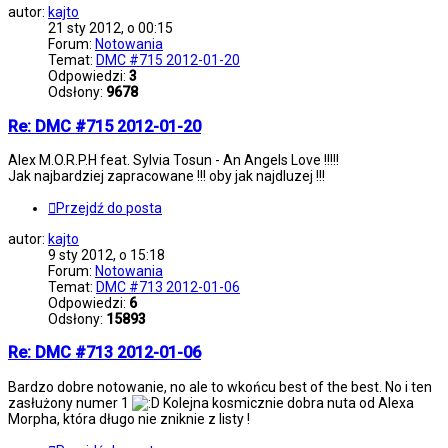
autor:
kajto
21 sty 2012, o 00:15
Forum:
Notowania
Temat:
DMC #715 2012-01-20
Odpowiedzi:
3
Odsłony:
9678
Re: DMC #715 2012-01-20
Alex M.O.R.P.H feat. Sylvia Tosun - An Angels Love !!!!!
Jak najbardziej zapracowane !!! oby jak najdluzej !!!
Przejdź do posta
autor:
kajto
9 sty 2012, o 15:18
Forum:
Notowania
Temat:
DMC #713 2012-01-06
Odpowiedzi:
6
Odsłony:
15893
Re: DMC #713 2012-01-06
Bardzo dobre notowanie, no ale to wkońcu best of the best. No i ten
zasłużony numer 1
Kolejna kosmicznie dobra nuta od Alexa
Morpha, która długo nie zniknie z listy !