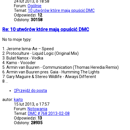
24 lut 2013, o 18:58
Forum:
Ogólnie
Temat:
10 utwórów które mają opuścić DMC
Odpowiedzi:
12
Odsłony:
30158
Re: 10 utwórów które mają opuścić DMC
No to moje typy:
1. Jerome Isma-Ae – Speed
2. Protoculture - Liquid Logic (Original Mix)
3. Bulat Nanox - Vodka
4. Kamo - Vocoder
5. Armin van Buuren - Communication (Thomas Heredia Remix)
6. Armin van Buuren pres. Gaia - Humming The Lights
7. Gary Maguire & Stereo Wildlife - Always Different
8 ...
Przejdź do posta
autor:
kajto
15 lut 2013, o 17:57
Forum:
Notowania
Temat:
DMC #768 2013-02-08
Odpowiedzi:
13
Odsłony:
28935