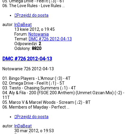
05. Omega Drive - Feel It (↓3) - 6T
06. The Love Rules - Love Rules ...
Przejdź do posta
autor:
InDaBeat
13 kwie 2012, o 19:45
Forum:
Notowania
Temat:
DMC #726 2012-04-13
Odpowiedzi:
2
Odsłony:
8820
DMC #726 2012-04-13
Notowanie 726 2012-04-13
01. Bingo Players - L'Amour (↑3) - 4T
02. Omega Drive - Feel It (↓1) - 5T
03. Tiesto - Chasing Summers (↓1) - 4T
04. Aly & Fila - 200 (FSOE 200 Anthem) (Ummet Ozcan Mix) (↑2) -
11T
05. Marco V & Marcel Woods - Scream (↓2) - 8T
06. Members of Mayday - Perfect ...
Przejdź do posta
autor:
InDaBeat
30 mar 2012, o 19:53