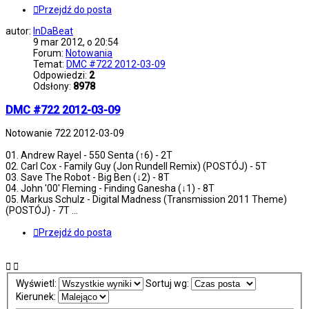
Przejdź do posta
autor:
InDaBeat
9 mar 2012, o 20:54
Forum:
Notowania
Temat:
DMC #722 2012-03-09
Odpowiedzi:
2
Odsłony:
8978
DMC #722 2012-03-09
Notowanie 722 2012-03-09
01. Andrew Rayel - 550 Senta (↑6) - 2T
02. Carl Cox - Family Guy (Jon Rundell Remix) (POSTÓJ) - 5T
03. Save The Robot - Big Ben (↓2) - 8T
04. John '00' Fleming - Finding Ganesha (↓1) - 8T
05. Markus Schulz - Digital Madness (Transmission 2011 Theme)
(POSTÓJ) - 7T ...
Przejdź do posta
Wyświetl:
Sortuj wg:
Kierunek: