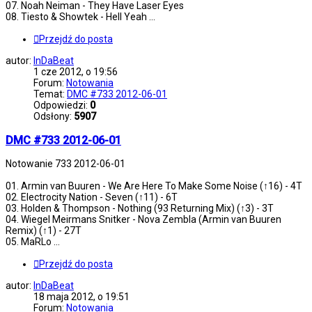
07. Noah Neiman - They Have Laser Eyes
08. Tiesto & Showtek - Hell Yeah ...
Przejdź do posta
autor:
InDaBeat
1 cze 2012, o 19:56
Forum:
Notowania
Temat:
DMC #733 2012-06-01
Odpowiedzi:
0
Odsłony:
5907
DMC #733 2012-06-01
Notowanie 733 2012-06-01
01. Armin van Buuren - We Are Here To Make Some Noise (↑16) - 4T
02. Electrocity Nation - Seven (↑11) - 6T
03. Holden & Thompson - Nothing (93 Returning Mix) (↑3) - 3T
04. Wiegel Meirmans Snitker - Nova Zembla (Armin van Buuren
Remix) (↑1) - 27T
05. MaRLo ...
Przejdź do posta
autor:
InDaBeat
18 maja 2012, o 19:51
Forum:
Notowania