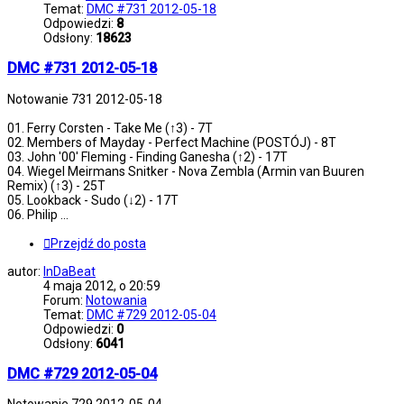
Temat:
DMC #731 2012-05-18
Odpowiedzi:
8
Odsłony:
18623
DMC #731 2012-05-18
Notowanie 731 2012-05-18
01. Ferry Corsten - Take Me (↑3) - 7T
02. Members of Mayday - Perfect Machine (POSTÓJ) - 8T
03. John '00' Fleming - Finding Ganesha (↑2) - 17T
04. Wiegel Meirmans Snitker - Nova Zembla (Armin van Buuren
Remix) (↑3) - 25T
05. Lookback - Sudo (↓2) - 17T
06. Philip ...
Przejdź do posta
autor:
InDaBeat
4 maja 2012, o 20:59
Forum:
Notowania
Temat:
DMC #729 2012-05-04
Odpowiedzi:
0
Odsłony:
6041
DMC #729 2012-05-04