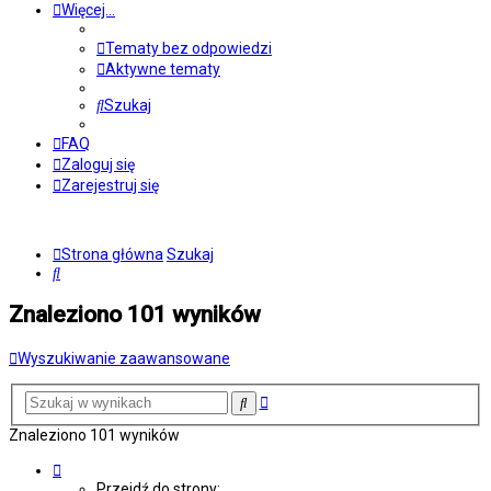
Więcej…
Tematy bez odpowiedzi
Aktywne tematy
Szukaj
FAQ
Zaloguj się
Zarejestruj się
Strona główna
Szukaj
Szukaj
Znaleziono 101 wyników
Wyszukiwanie zaawansowane
Wyszukiwanie
Szukaj
zaawansowane
Znaleziono 101 wyników
Strona
1
Przejdź do strony: