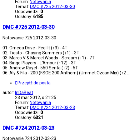
Forum:
Notowania
Temat:
DMC #725 2012-03-30
Odpowiedzi:
0
Odsłony:
6185
DMC #725 2012-03-30
Notowanie 725 2012-03-30
01. Omega Drive - Feel It (↑3) - 4T
02. Tiesto - Chasing Summers (↓1) - 3T
03. Marco V & Marcel Woods - Scream (↓1) - 7T
04. Bingo Players - L'Amour (↑12) - 3T
05. Andrew Rayel - 550 Senta (↓2) - 5T
06. Aly & Fila - 200 (FSOE 200 Anthem) (Ummet Ozcan Mix) (↑2 ...
Przejdź do posta
autor:
InDaBeat
23 mar 2012, o 21:25
Forum:
Notowania
Temat:
DMC #724 2012-03-23
Odpowiedzi:
0
Odsłony:
6321
DMC #724 2012-03-23
Notowanie 724 2012-03-23