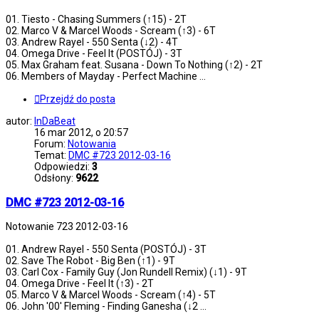
01. Tiesto - Chasing Summers (↑15) - 2T
02. Marco V & Marcel Woods - Scream (↑3) - 6T
03. Andrew Rayel - 550 Senta (↓2) - 4T
04. Omega Drive - Feel It (POSTÓJ) - 3T
05. Max Graham feat. Susana - Down To Nothing (↑2) - 2T
06. Members of Mayday - Perfect Machine ...
Przejdź do posta
autor:
InDaBeat
16 mar 2012, o 20:57
Forum:
Notowania
Temat:
DMC #723 2012-03-16
Odpowiedzi:
3
Odsłony:
9622
DMC #723 2012-03-16
Notowanie 723 2012-03-16
01. Andrew Rayel - 550 Senta (POSTÓJ) - 3T
02. Save The Robot - Big Ben (↑1) - 9T
03. Carl Cox - Family Guy (Jon Rundell Remix) (↓1) - 9T
04. Omega Drive - Feel It (↑3) - 2T
05. Marco V & Marcel Woods - Scream (↑4) - 5T
06. John '00' Fleming - Finding Ganesha (↓2 ...