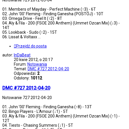
Notowanie 729 2012-05-04
01. Members of Mayday - Perfect Machine (↑3) - 6T
02. John '00' Fleming - Finding Ganesha (POSTÓJ) - 10T
03. Omega Drive - Feel It (↑2) - 8T
04. Aly & Fila - 200 (FSOE 200 Anthem) (Ummet Ozcan Mix) (↓3) -
14T
05. Lookback - Sudo (↑2) - 15T
06. Lissat & Voltaxx ...
Przejdź do posta
autor:
InDaBeat
20 kwie 2012, o 20:17
Forum:
Notowania
Temat:
DMC #727 2012-04-20
Odpowiedzi:
2
Odsłony:
10112
DMC #727 2012-04-20
Notowanie 727 2012-04-20
01. John '00' Fleming - Finding Ganesha (↑8) - 13T
02. Bingo Players - L'Amour (↓1) - 5T
03. Aly & Fila - 200 (FSOE 200 Anthem) (Ummet Ozcan Mix) (↑1) -
12T
04. Tiesto - Chasing Summers (↓1) - 5T