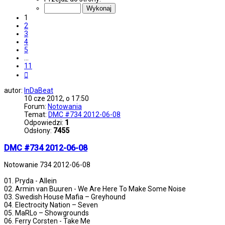
z
11
1
2
3
4
5
…
11
Następna
autor:
InDaBeat
10 cze 2012, o 17:50
Forum:
Notowania
Temat:
DMC #734 2012-06-08
Odpowiedzi:
1
Odsłony:
7455
DMC #734 2012-06-08
Notowanie 734 2012-06-08
01. Pryda - Allein
02. Armin van Buuren - We Are Here To Make Some Noise
03. Swedish House Mafia – Greyhound
04. Electrocity Nation – Seven
05. MaRLo – Showgrounds
06. Ferry Corsten - Take Me