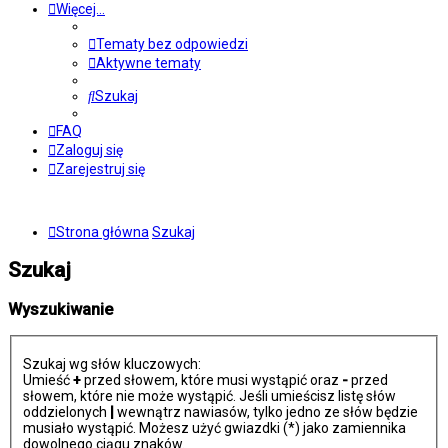
Więcej…
Tematy bez odpowiedzi
Aktywne tematy
Szukaj
FAQ
Zaloguj się
Zarejestruj się
Strona główna
Szukaj
Szukaj
Wyszukiwanie
Szukaj wg słów kluczowych:
Umieść
+
przed słowem, które musi wystąpić oraz
-
przed
słowem, które nie może wystąpić. Jeśli umieścisz listę słów
oddzielonych
|
wewnątrz nawiasów, tylko jedno ze słów będzie
musiało wystąpić. Możesz użyć gwiazdki (*) jako zamiennika
dowolnego ciągu znaków.