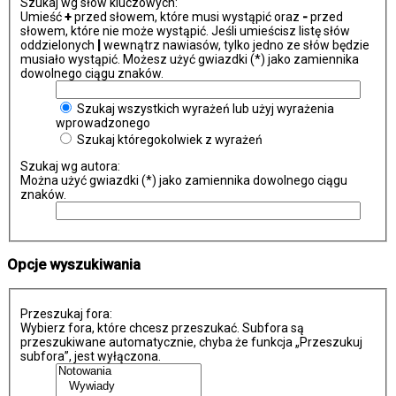
Szukaj wg słów kluczowych:
Umieść
+
przed słowem, które musi wystąpić oraz
-
przed
słowem, które nie może wystąpić. Jeśli umieścisz listę słów
oddzielonych
|
wewnątrz nawiasów, tylko jedno ze słów będzie
musiało wystąpić. Możesz użyć gwiazdki (*) jako zamiennika
dowolnego ciągu znaków.
Szukaj wszystkich wyrażeń lub użyj wyrażenia
wprowadzonego
Szukaj któregokolwiek z wyrażeń
Szukaj wg autora:
Można użyć gwiazdki (*) jako zamiennika dowolnego ciągu
znaków.
Opcje wyszukiwania
Przeszukaj fora:
Wybierz fora, które chcesz przeszukać. Subfora są
przeszukiwane automatycznie, chyba że funkcja „Przeszukuj
subfora”, jest wyłączona.