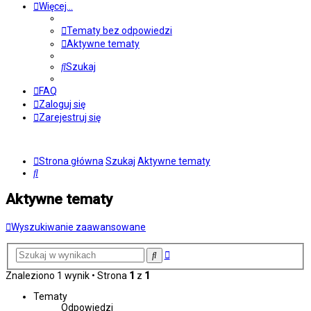
Więcej…
Tematy bez odpowiedzi
Aktywne tematy
Szukaj
FAQ
Zaloguj się
Zarejestruj się
Strona główna
Szukaj
Aktywne tematy
Szukaj
Aktywne tematy
Wyszukiwanie zaawansowane
Wyszukiwanie
Szukaj
zaawansowane
Znaleziono 1 wynik • Strona
1
z
1
Tematy
Odpowiedzi