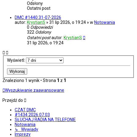
Odsłony
Ostatni post
DMC #1440 31-07-2026
autor:
KrystianS
» 31 lip 2026, o 19:24 » w
Notowania
0
Odpowiedzi
322
Odsłony
Ostatni post
autor:
KrystianS
31 lip 2026, o 19:24
Wyświetl:
Znaleziono 1 wynik • Strona
1
z
1
Wyszukiwanie zaawansowane
Przejdź do
CZAT DMC
#1434 2026.07.03
SŁUCHAJ RADIA NA TELEFONIE
Notowania
↳ Wywiady
Imprezy