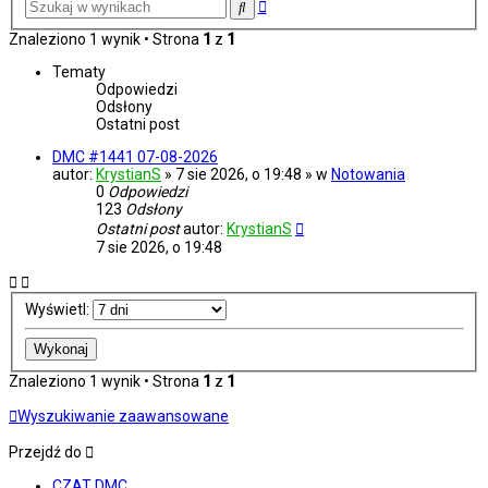
Wyszukiwanie
Szukaj
zaawansowane
Znaleziono 1 wynik • Strona
1
z
1
Tematy
Odpowiedzi
Odsłony
Ostatni post
DMC #1441 07-08-2026
autor:
KrystianS
» 7 sie 2026, o 19:48 » w
Notowania
0
Odpowiedzi
123
Odsłony
Ostatni post
autor:
KrystianS
7 sie 2026, o 19:48
Wyświetl:
Znaleziono 1 wynik • Strona
1
z
1
Wyszukiwanie zaawansowane
Przejdź do
CZAT DMC