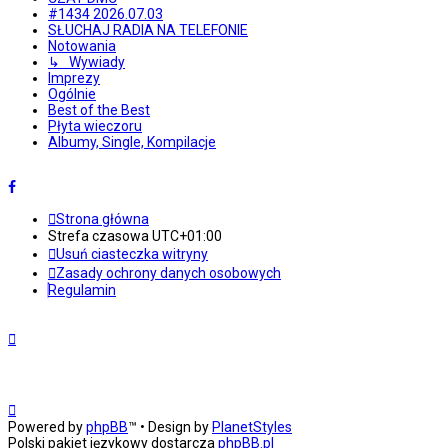
#1434 2026.07.03
SŁUCHAJ RADIA NA TELEFONIE
Notowania
↳ Wywiady
Imprezy
Ogólnie
Best of the Best
Płyta wieczoru
Albumy, Single, Kompilacje
Strona główna
Strefa czasowa
UTC+01:00
Usuń ciasteczka witryny
Zasady ochrony danych osobowych
Regulamin
Powered by
phpBB
™
• Design by
PlanetStyles
Polski pakiet językowy dostarcza
phpBB.pl