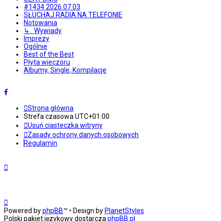
#1434 2026.07.03
SŁUCHAJ RADIA NA TELEFONIE
Notowania
↳ Wywiady
Imprezy
Ogólnie
Best of the Best
Płyta wieczoru
Albumy, Single, Kompilacje
Strona główna
Strefa czasowa
UTC+01:00
Usuń ciasteczka witryny
Zasady ochrony danych osobowych
Regulamin
Powered by
phpBB
™
• Design by
PlanetStyles
Polski pakiet językowy dostarcza
phpBB.pl