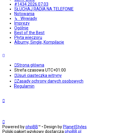
#1434 2026.07.03
SŁUCHAJ RADIA NA TELEFONIE
Notowania
↳ Wywiady
Imprezy
Ogólnie
Best of the Best
Płyta wieczoru
Albumy, Single, Kompilacje
Strona główna
Strefa czasowa
UTC+01:00
Usuń ciasteczka witryny
Zasady ochrony danych osobowych
Regulamin
Powered by
phpBB
™
• Design by
PlanetStyles
Polski pakiet językowy dostarcza
phpBB.pl