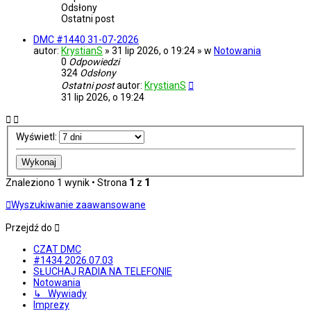
Odsłony
Ostatni post
DMC #1440 31-07-2026
autor:
KrystianS
» 31 lip 2026, o 19:24 » w
Notowania
0
Odpowiedzi
324
Odsłony
Ostatni post
autor:
KrystianS
31 lip 2026, o 19:24
Wyświetl:
Znaleziono 1 wynik • Strona
1
z
1
Wyszukiwanie zaawansowane
Przejdź do
CZAT DMC
#1434 2026.07.03
SŁUCHAJ RADIA NA TELEFONIE
Notowania
↳ Wywiady
Imprezy