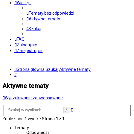
Więcej…
Tematy bez odpowiedzi
Aktywne tematy
Szukaj
FAQ
Zaloguj się
Zarejestruj się
Strona główna
Szukaj
Aktywne tematy
Szukaj
Aktywne tematy
Wyszukiwanie zaawansowane
Wyszukiwanie
Szukaj
zaawansowane
Znaleziono 1 wynik • Strona
1
z
1
Tematy
Odpowiedzi