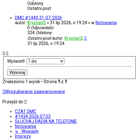
Odsłony
Ostatni post
DMC #1440 31-07-2026
autor:
KrystianS
» 31 lip 2026, o 19:24 » w
Notowania
0
Odpowiedzi
324
Odsłony
Ostatni post
autor:
KrystianS
31 lip 2026, o 19:24
Wyświetl:
Znaleziono 1 wynik • Strona
1
z
1
Wyszukiwanie zaawansowane
Przejdź do
CZAT DMC
#1434 2026.07.03
SŁUCHAJ RADIA NA TELEFONIE
Notowania
↳ Wywiady
Imprezy