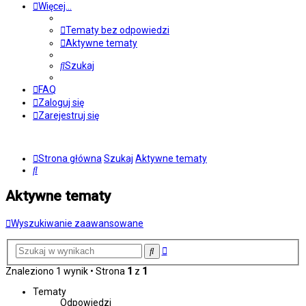
Więcej…
Tematy bez odpowiedzi
Aktywne tematy
Szukaj
FAQ
Zaloguj się
Zarejestruj się
Strona główna
Szukaj
Aktywne tematy
Szukaj
Aktywne tematy
Wyszukiwanie zaawansowane
Wyszukiwanie
Szukaj
zaawansowane
Znaleziono 1 wynik • Strona
1
z
1
Tematy
Odpowiedzi