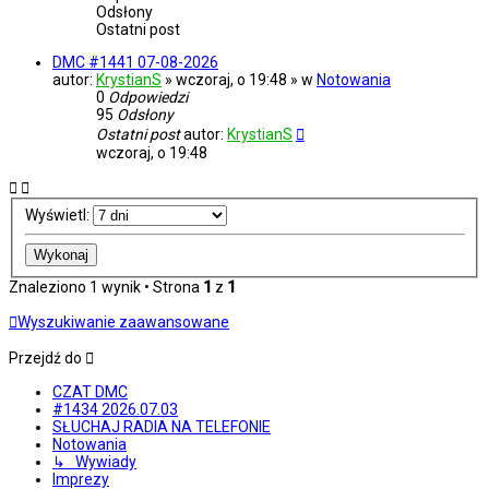
Odsłony
Ostatni post
DMC #1441 07-08-2026
autor:
KrystianS
» wczoraj, o 19:48 » w
Notowania
0
Odpowiedzi
95
Odsłony
Ostatni post
autor:
KrystianS
wczoraj, o 19:48
Wyświetl:
Znaleziono 1 wynik • Strona
1
z
1
Wyszukiwanie zaawansowane
Przejdź do
CZAT DMC
#1434 2026.07.03
SŁUCHAJ RADIA NA TELEFONIE
Notowania
↳ Wywiady
Imprezy