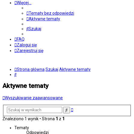
Więcej…
Tematy bez odpowiedzi
Aktywne tematy
Szukaj
FAQ
Zaloguj się
Zarejestruj się
Strona główna
Szukaj
Aktywne tematy
Szukaj
Aktywne tematy
Wyszukiwanie zaawansowane
Wyszukiwanie
Szukaj
zaawansowane
Znaleziono 1 wynik • Strona
1
z
1
Tematy
Odpowiedzi