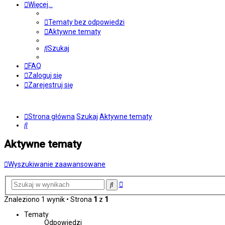
Więcej…
Tematy bez odpowiedzi
Aktywne tematy
Szukaj
FAQ
Zaloguj się
Zarejestruj się
Strona główna
Szukaj
Aktywne tematy
Szukaj
Aktywne tematy
Wyszukiwanie zaawansowane
Wyszukiwanie
Szukaj
zaawansowane
Znaleziono 1 wynik • Strona
1
z
1
Tematy
Odpowiedzi