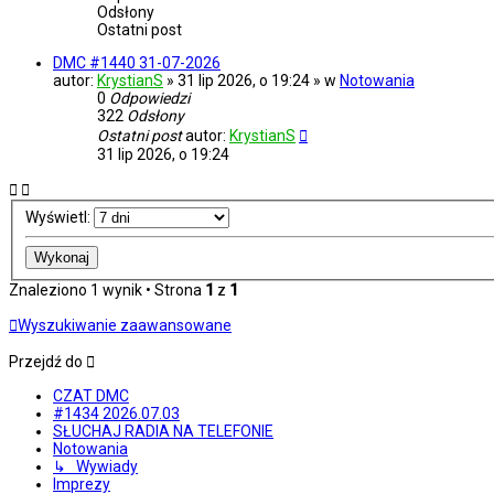
Odsłony
Ostatni post
DMC #1440 31-07-2026
autor:
KrystianS
» 31 lip 2026, o 19:24 » w
Notowania
0
Odpowiedzi
322
Odsłony
Ostatni post
autor:
KrystianS
31 lip 2026, o 19:24
Wyświetl:
Znaleziono 1 wynik • Strona
1
z
1
Wyszukiwanie zaawansowane
Przejdź do
CZAT DMC
#1434 2026.07.03
SŁUCHAJ RADIA NA TELEFONIE
Notowania
↳ Wywiady
Imprezy