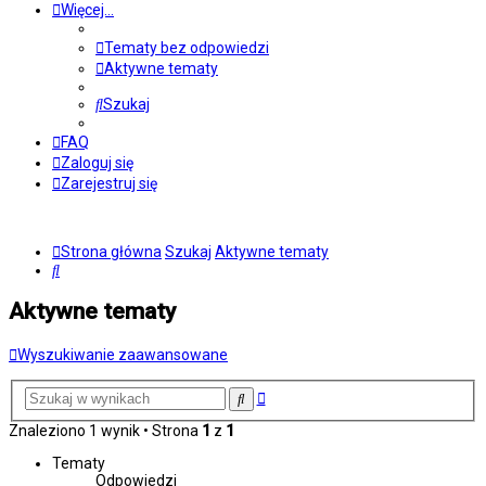
Więcej…
Tematy bez odpowiedzi
Aktywne tematy
Szukaj
FAQ
Zaloguj się
Zarejestruj się
Strona główna
Szukaj
Aktywne tematy
Szukaj
Aktywne tematy
Wyszukiwanie zaawansowane
Wyszukiwanie
Szukaj
zaawansowane
Znaleziono 1 wynik • Strona
1
z
1
Tematy
Odpowiedzi