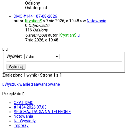
Odsłony
Ostatni post
DMC #1441 07-08-2026
autor:
KrystianS
» 7 sie 2026, o 19:48 » w
Notowania
0
Odpowiedzi
116
Odsłony
Ostatni post
autor:
KrystianS
7 sie 2026, o 19:48
Wyświetl:
Znaleziono 1 wynik • Strona
1
z
1
Wyszukiwanie zaawansowane
Przejdź do
CZAT DMC
#1434 2026.07.03
SŁUCHAJ RADIA NA TELEFONIE
Notowania
↳ Wywiady
Imprezy