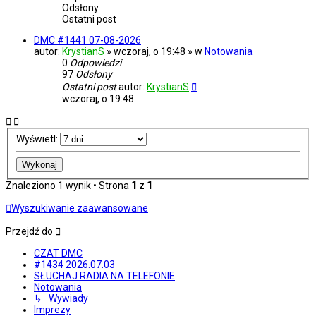
Odsłony
Ostatni post
DMC #1441 07-08-2026
autor:
KrystianS
» wczoraj, o 19:48 » w
Notowania
0
Odpowiedzi
97
Odsłony
Ostatni post
autor:
KrystianS
wczoraj, o 19:48
Wyświetl:
Znaleziono 1 wynik • Strona
1
z
1
Wyszukiwanie zaawansowane
Przejdź do
CZAT DMC
#1434 2026.07.03
SŁUCHAJ RADIA NA TELEFONIE
Notowania
↳ Wywiady
Imprezy