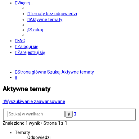
Więcej…
Tematy bez odpowiedzi
Aktywne tematy
Szukaj
FAQ
Zaloguj się
Zarejestruj się
Strona główna
Szukaj
Aktywne tematy
Szukaj
Aktywne tematy
Wyszukiwanie zaawansowane
Wyszukiwanie
Szukaj
zaawansowane
Znaleziono 1 wynik • Strona
1
z
1
Tematy
Odpowiedzi