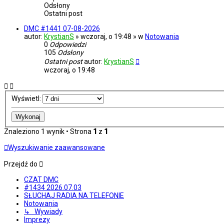
Odsłony
Ostatni post
DMC #1441 07-08-2026
autor:
KrystianS
» wczoraj, o 19:48 » w
Notowania
0
Odpowiedzi
105
Odsłony
Ostatni post
autor:
KrystianS
wczoraj, o 19:48
Wyświetl:
Znaleziono 1 wynik • Strona
1
z
1
Wyszukiwanie zaawansowane
Przejdź do
CZAT DMC
#1434 2026.07.03
SŁUCHAJ RADIA NA TELEFONIE
Notowania
↳ Wywiady
Imprezy