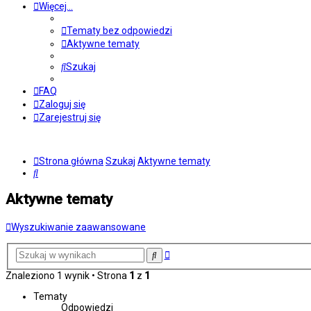
Więcej…
Tematy bez odpowiedzi
Aktywne tematy
Szukaj
FAQ
Zaloguj się
Zarejestruj się
Strona główna
Szukaj
Aktywne tematy
Szukaj
Aktywne tematy
Wyszukiwanie zaawansowane
Wyszukiwanie
Szukaj
zaawansowane
Znaleziono 1 wynik • Strona
1
z
1
Tematy
Odpowiedzi