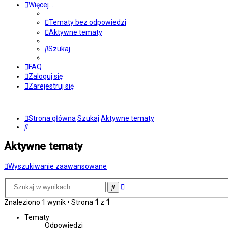
Więcej…
Tematy bez odpowiedzi
Aktywne tematy
Szukaj
FAQ
Zaloguj się
Zarejestruj się
Strona główna
Szukaj
Aktywne tematy
Szukaj
Aktywne tematy
Wyszukiwanie zaawansowane
Wyszukiwanie
Szukaj
zaawansowane
Znaleziono 1 wynik • Strona
1
z
1
Tematy
Odpowiedzi