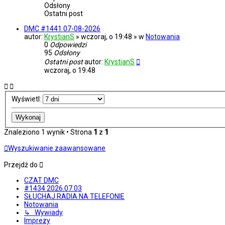
Odsłony
Ostatni post
DMC #1441 07-08-2026
autor:
KrystianS
» wczoraj, o 19:48 » w
Notowania
0
Odpowiedzi
95
Odsłony
Ostatni post
autor:
KrystianS
wczoraj, o 19:48
Wyświetl:
Znaleziono 1 wynik • Strona
1
z
1
Wyszukiwanie zaawansowane
Przejdź do
CZAT DMC
#1434 2026.07.03
SŁUCHAJ RADIA NA TELEFONIE
Notowania
↳ Wywiady
Imprezy