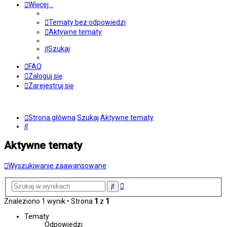
Więcej…
Tematy bez odpowiedzi
Aktywne tematy
Szukaj
FAQ
Zaloguj się
Zarejestruj się
Strona główna
Szukaj
Aktywne tematy
Szukaj
Aktywne tematy
Wyszukiwanie zaawansowane
Wyszukiwanie
Szukaj
zaawansowane
Znaleziono 1 wynik • Strona
1
z
1
Tematy
Odpowiedzi