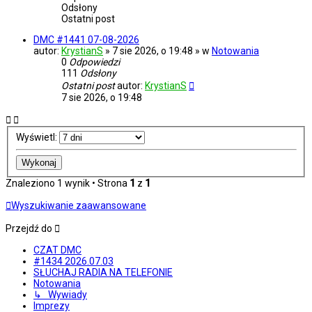
Odsłony
Ostatni post
DMC #1441 07-08-2026
autor:
KrystianS
» 7 sie 2026, o 19:48 » w
Notowania
0
Odpowiedzi
111
Odsłony
Ostatni post
autor:
KrystianS
7 sie 2026, o 19:48
Wyświetl:
Znaleziono 1 wynik • Strona
1
z
1
Wyszukiwanie zaawansowane
Przejdź do
CZAT DMC
#1434 2026.07.03
SŁUCHAJ RADIA NA TELEFONIE
Notowania
↳ Wywiady
Imprezy