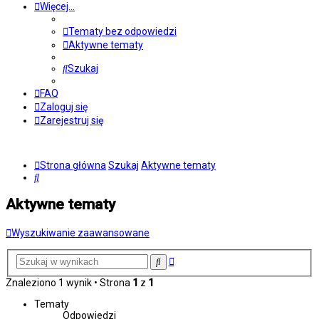
Więcej…
Tematy bez odpowiedzi
Aktywne tematy
Szukaj
FAQ
Zaloguj się
Zarejestruj się
Strona główna
Szukaj
Aktywne tematy
Szukaj
Aktywne tematy
Wyszukiwanie zaawansowane
Wyszukiwanie
Szukaj
zaawansowane
Znaleziono 1 wynik • Strona
1
z
1
Tematy
Odpowiedzi