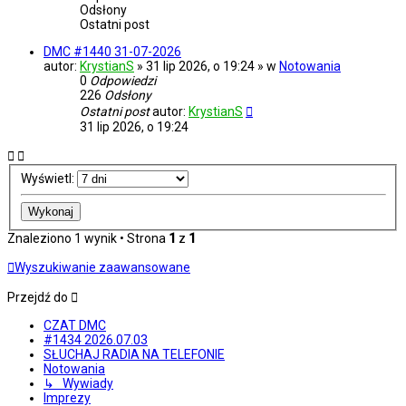
Odsłony
Ostatni post
DMC #1440 31-07-2026
autor:
KrystianS
» 31 lip 2026, o 19:24 » w
Notowania
0
Odpowiedzi
226
Odsłony
Ostatni post
autor:
KrystianS
31 lip 2026, o 19:24
Wyświetl:
Znaleziono 1 wynik • Strona
1
z
1
Wyszukiwanie zaawansowane
Przejdź do
CZAT DMC
#1434 2026.07.03
SŁUCHAJ RADIA NA TELEFONIE
Notowania
↳ Wywiady
Imprezy