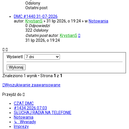
Odsłony
Ostatni post
DMC #1440 31-07-2026
autor:
KrystianS
» 31 lip 2026, o 19:24 » w
Notowania
0
Odpowiedzi
322
Odsłony
Ostatni post
autor:
KrystianS
31 lip 2026, o 19:24
Wyświetl:
Znaleziono 1 wynik • Strona
1
z
1
Wyszukiwanie zaawansowane
Przejdź do
CZAT DMC
#1434 2026.07.03
SŁUCHAJ RADIA NA TELEFONIE
Notowania
↳ Wywiady
Imprezy