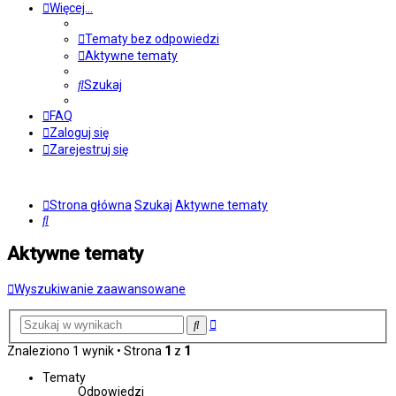
Więcej…
Tematy bez odpowiedzi
Aktywne tematy
Szukaj
FAQ
Zaloguj się
Zarejestruj się
Strona główna
Szukaj
Aktywne tematy
Szukaj
Aktywne tematy
Wyszukiwanie zaawansowane
Wyszukiwanie
Szukaj
zaawansowane
Znaleziono 1 wynik • Strona
1
z
1
Tematy
Odpowiedzi