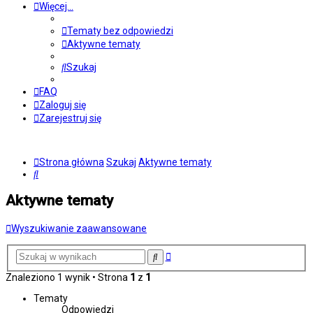
Więcej…
Tematy bez odpowiedzi
Aktywne tematy
Szukaj
FAQ
Zaloguj się
Zarejestruj się
Strona główna
Szukaj
Aktywne tematy
Szukaj
Aktywne tematy
Wyszukiwanie zaawansowane
Wyszukiwanie
Szukaj
zaawansowane
Znaleziono 1 wynik • Strona
1
z
1
Tematy
Odpowiedzi