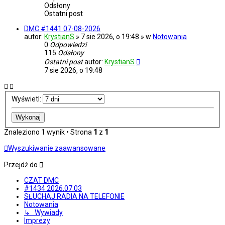
Odsłony
Ostatni post
DMC #1441 07-08-2026
autor:
KrystianS
» 7 sie 2026, o 19:48 » w
Notowania
0
Odpowiedzi
115
Odsłony
Ostatni post
autor:
KrystianS
7 sie 2026, o 19:48
Wyświetl:
Znaleziono 1 wynik • Strona
1
z
1
Wyszukiwanie zaawansowane
Przejdź do
CZAT DMC
#1434 2026.07.03
SŁUCHAJ RADIA NA TELEFONIE
Notowania
↳ Wywiady
Imprezy