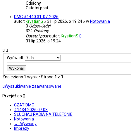
Odsłony
Ostatni post
DMC #1440 31-07-2026
autor:
KrystianS
» 31 lip 2026, o 19:24 » w
Notowania
0
Odpowiedzi
324
Odsłony
Ostatni post
autor:
KrystianS
31 lip 2026, o 19:24
Wyświetl:
Znaleziono 1 wynik • Strona
1
z
1
Wyszukiwanie zaawansowane
Przejdź do
CZAT DMC
#1434 2026.07.03
SŁUCHAJ RADIA NA TELEFONIE
Notowania
↳ Wywiady
Imprezy