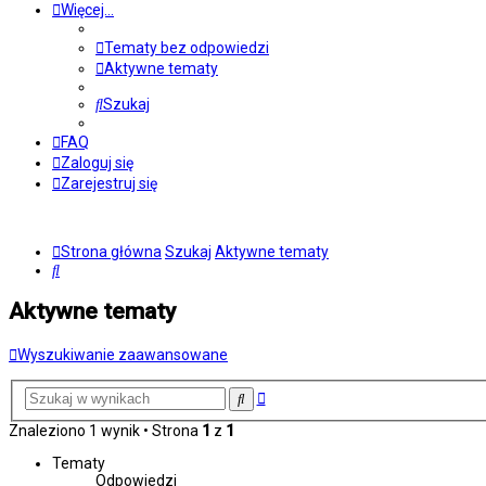
Więcej…
Tematy bez odpowiedzi
Aktywne tematy
Szukaj
FAQ
Zaloguj się
Zarejestruj się
Strona główna
Szukaj
Aktywne tematy
Szukaj
Aktywne tematy
Wyszukiwanie zaawansowane
Wyszukiwanie
Szukaj
zaawansowane
Znaleziono 1 wynik • Strona
1
z
1
Tematy
Odpowiedzi