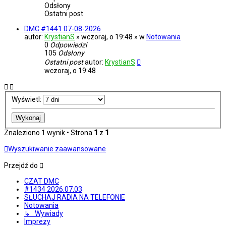
Odsłony
Ostatni post
DMC #1441 07-08-2026
autor:
KrystianS
» wczoraj, o 19:48 » w
Notowania
0
Odpowiedzi
105
Odsłony
Ostatni post
autor:
KrystianS
wczoraj, o 19:48
Wyświetl:
Znaleziono 1 wynik • Strona
1
z
1
Wyszukiwanie zaawansowane
Przejdź do
CZAT DMC
#1434 2026.07.03
SŁUCHAJ RADIA NA TELEFONIE
Notowania
↳ Wywiady
Imprezy