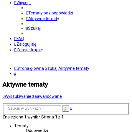
Więcej…
Tematy bez odpowiedzi
Aktywne tematy
Szukaj
FAQ
Zaloguj się
Zarejestruj się
Strona główna
Szukaj
Aktywne tematy
Szukaj
Aktywne tematy
Wyszukiwanie zaawansowane
Wyszukiwanie
Szukaj
zaawansowane
Znaleziono 1 wynik • Strona
1
z
1
Tematy
Odpowiedzi