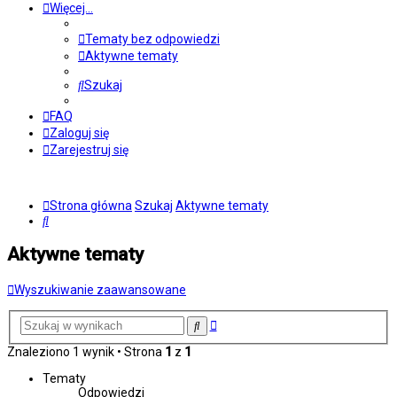
Więcej…
Tematy bez odpowiedzi
Aktywne tematy
Szukaj
FAQ
Zaloguj się
Zarejestruj się
Strona główna
Szukaj
Aktywne tematy
Szukaj
Aktywne tematy
Wyszukiwanie zaawansowane
Wyszukiwanie
Szukaj
zaawansowane
Znaleziono 1 wynik • Strona
1
z
1
Tematy
Odpowiedzi