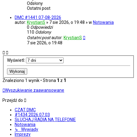
Odsłony
Ostatni post
DMC #1441 07-08-2026
autor:
KrystianS
» 7 sie 2026, o 19:48 » w
Notowania
0
Odpowiedzi
110
Odsłony
Ostatni post
autor:
KrystianS
7 sie 2026, o 19:48
Wyświetl:
Znaleziono 1 wynik • Strona
1
z
1
Wyszukiwanie zaawansowane
Przejdź do
CZAT DMC
#1434 2026.07.03
SŁUCHAJ RADIA NA TELEFONIE
Notowania
↳ Wywiady
Imprezy