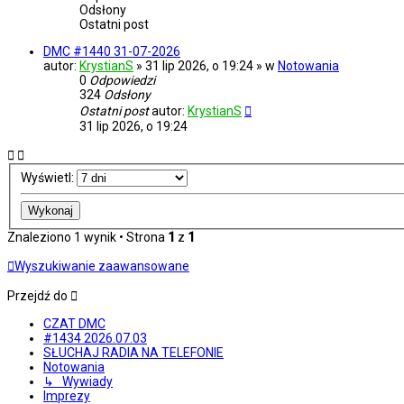
Odsłony
Ostatni post
DMC #1440 31-07-2026
autor:
KrystianS
» 31 lip 2026, o 19:24 » w
Notowania
0
Odpowiedzi
324
Odsłony
Ostatni post
autor:
KrystianS
31 lip 2026, o 19:24
Wyświetl:
Znaleziono 1 wynik • Strona
1
z
1
Wyszukiwanie zaawansowane
Przejdź do
CZAT DMC
#1434 2026.07.03
SŁUCHAJ RADIA NA TELEFONIE
Notowania
↳ Wywiady
Imprezy