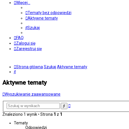
Więcej…
Tematy bez odpowiedzi
Aktywne tematy
Szukaj
FAQ
Zaloguj się
Zarejestruj się
Strona główna
Szukaj
Aktywne tematy
Szukaj
Aktywne tematy
Wyszukiwanie zaawansowane
Wyszukiwanie
Szukaj
zaawansowane
Znaleziono 1 wynik • Strona
1
z
1
Tematy
Odpowiedzi