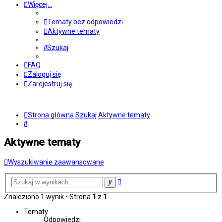
Więcej…
Tematy bez odpowiedzi
Aktywne tematy
Szukaj
FAQ
Zaloguj się
Zarejestruj się
Strona główna
Szukaj
Aktywne tematy
Szukaj
Aktywne tematy
Wyszukiwanie zaawansowane
Wyszukiwanie
Szukaj
zaawansowane
Znaleziono 1 wynik • Strona
1
z
1
Tematy
Odpowiedzi