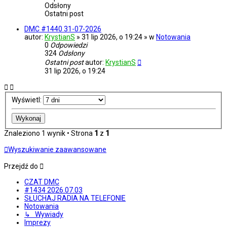
Odsłony
Ostatni post
DMC #1440 31-07-2026
autor:
KrystianS
» 31 lip 2026, o 19:24 » w
Notowania
0
Odpowiedzi
324
Odsłony
Ostatni post
autor:
KrystianS
31 lip 2026, o 19:24
Wyświetl:
Znaleziono 1 wynik • Strona
1
z
1
Wyszukiwanie zaawansowane
Przejdź do
CZAT DMC
#1434 2026.07.03
SŁUCHAJ RADIA NA TELEFONIE
Notowania
↳ Wywiady
Imprezy