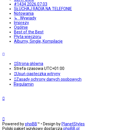
#1434 2026.07.03
SŁUCHAJ RADIA NA TELEFONIE
Notowania
↳ Wywiady
Imprezy
Ogólnie
Best of the Best
Płyta wieczoru
Albumy, Single, Kompilacje
Strona główna
Strefa czasowa
UTC+01:00
Usuń ciasteczka witryny
Zasady ochrony danych osobowych
Regulamin
Powered by
phpBB
™
• Design by
PlanetStyles
Polski pakiet językowy dostarcza
phpBB.pl