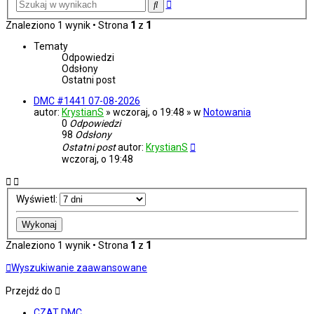
Wyszukiwanie
Szukaj
zaawansowane
Znaleziono 1 wynik • Strona
1
z
1
Tematy
Odpowiedzi
Odsłony
Ostatni post
DMC #1441 07-08-2026
autor:
KrystianS
» wczoraj, o 19:48 » w
Notowania
0
Odpowiedzi
98
Odsłony
Ostatni post
autor:
KrystianS
wczoraj, o 19:48
Wyświetl:
Znaleziono 1 wynik • Strona
1
z
1
Wyszukiwanie zaawansowane
Przejdź do
CZAT DMC