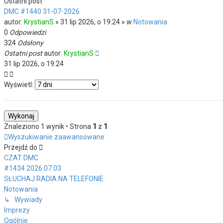
Ostatni post
DMC #1440 31-07-2026
autor:
KrystianS
» 31 lip 2026, o 19:24 » w
Notowania
0
Odpowiedzi
324
Odsłony
Ostatni post
autor:
KrystianS
31 lip 2026, o 19:24
Wyświetl:
Znaleziono 1 wynik • Strona
1
z
1
Wyszukiwanie zaawansowane
Przejdź do
CZAT DMC
#1434 2026.07.03
SŁUCHAJ RADIA NA TELEFONIE
Notowania
↳ Wywiady
Imprezy
Ogólnie