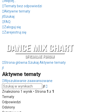
Więcej…
Tematy bez odpowiedzi
Aktywne tematy
Szukaj
FAQ
Zaloguj się
Zarejestruj się
Strona główna
Szukaj
Aktywne tematy
Szukaj
Aktywne tematy
Wyszukiwanie zaawansowane
Wyszukiwanie
Szukaj
zaawansowane
Znaleziono 1 wynik • Strona
1
z
1
Tematy
Odpowiedzi
Odsłony