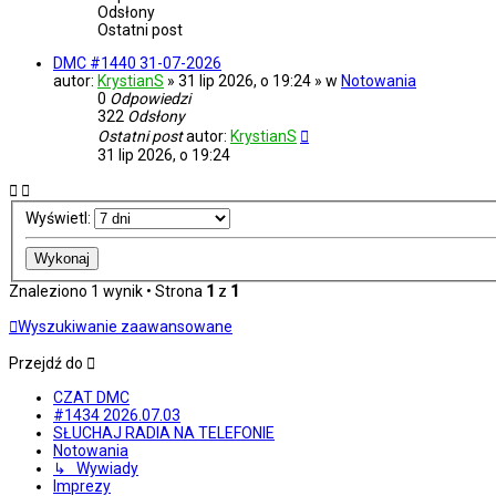
Odsłony
Ostatni post
DMC #1440 31-07-2026
autor:
KrystianS
» 31 lip 2026, o 19:24 » w
Notowania
0
Odpowiedzi
322
Odsłony
Ostatni post
autor:
KrystianS
31 lip 2026, o 19:24
Wyświetl:
Znaleziono 1 wynik • Strona
1
z
1
Wyszukiwanie zaawansowane
Przejdź do
CZAT DMC
#1434 2026.07.03
SŁUCHAJ RADIA NA TELEFONIE
Notowania
↳ Wywiady
Imprezy