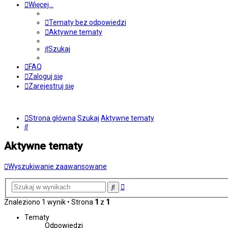
Więcej…
Tematy bez odpowiedzi
Aktywne tematy
Szukaj
FAQ
Zaloguj się
Zarejestruj się
Strona główna
Szukaj
Aktywne tematy
Szukaj
Aktywne tematy
Wyszukiwanie zaawansowane
Wyszukiwanie
Szukaj
zaawansowane
Znaleziono 1 wynik • Strona
1
z
1
Tematy
Odpowiedzi