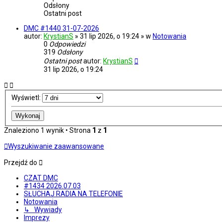
Odsłony
Ostatni post
DMC #1440 31-07-2026
autor:
KrystianS
» 31 lip 2026, o 19:24 » w
Notowania
0
Odpowiedzi
319
Odsłony
Ostatni post
autor:
KrystianS
31 lip 2026, o 19:24
Wyświetl:
Znaleziono 1 wynik • Strona
1
z
1
Wyszukiwanie zaawansowane
Przejdź do
CZAT DMC
#1434 2026.07.03
SŁUCHAJ RADIA NA TELEFONIE
Notowania
↳ Wywiady
Imprezy