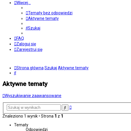
Więcej…
Tematy bez odpowiedzi
Aktywne tematy
Szukaj
FAQ
Zaloguj się
Zarejestruj się
Strona główna
Szukaj
Aktywne tematy
Szukaj
Aktywne tematy
Wyszukiwanie zaawansowane
Wyszukiwanie
Szukaj
zaawansowane
Znaleziono 1 wynik • Strona
1
z
1
Tematy
Odpowiedzi