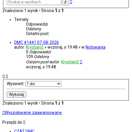
Wyszukiwanie
Szukaj
zaawansowane
Znaleziono 1 wynik • Strona
1
z
1
Tematy
Odpowiedzi
Odsłony
Ostatni post
DMC #1441 07-08-2026
autor:
KrystianS
» wczoraj, o 19:48 » w
Notowania
0
Odpowiedzi
109
Odsłony
Ostatni post
autor:
KrystianS
wczoraj, o 19:48
Wyświetl:
Znaleziono 1 wynik • Strona
1
z
1
Wyszukiwanie zaawansowane
Przejdź do
CZAT DMC