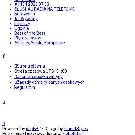
#1434 2026.07.03
SŁUCHAJ RADIA NA TELEFONIE
Notowania
↳ Wywiady
Imprezy
Ogólnie
Best of the Best
Płyta wieczoru
Albumy, Single, Kompilacje
Strona główna
Strefa czasowa
UTC+01:00
Usuń ciasteczka witryny
Zasady ochrony danych osobowych
Regulamin
Powered by
phpBB
™
• Design by
PlanetStyles
Polski pakiet językowy dostarcza
phpBB.pl