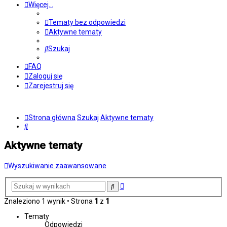
Więcej…
Tematy bez odpowiedzi
Aktywne tematy
Szukaj
FAQ
Zaloguj się
Zarejestruj się
Strona główna
Szukaj
Aktywne tematy
Szukaj
Aktywne tematy
Wyszukiwanie zaawansowane
Wyszukiwanie
Szukaj
zaawansowane
Znaleziono 1 wynik • Strona
1
z
1
Tematy
Odpowiedzi