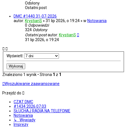
Odsłony
Ostatni post
DMC #1440 31-07-2026
autor:
KrystianS
» 31 lip 2026, o 19:24 » w
Notowania
0
Odpowiedzi
324
Odsłony
Ostatni post
autor:
KrystianS
31 lip 2026, o 19:24
Wyświetl:
Znaleziono 1 wynik • Strona
1
z
1
Wyszukiwanie zaawansowane
Przejdź do
CZAT DMC
#1434 2026.07.03
SŁUCHAJ RADIA NA TELEFONIE
Notowania
↳ Wywiady
Imprezy