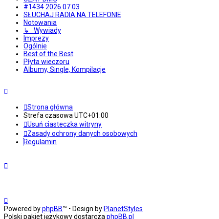
#1434 2026.07.03
SŁUCHAJ RADIA NA TELEFONIE
Notowania
↳ Wywiady
Imprezy
Ogólnie
Best of the Best
Płyta wieczoru
Albumy, Single, Kompilacje
Strona główna
Strefa czasowa
UTC+01:00
Usuń ciasteczka witryny
Zasady ochrony danych osobowych
Regulamin
Powered by
phpBB
™
• Design by
PlanetStyles
Polski pakiet językowy dostarcza
phpBB.pl