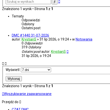
Wyszukiwanie
Szukaj
zaawansowane
Znaleziono 1 wynik • Strona
1
z
1
Tematy
Odpowiedzi
Odsłony
Ostatni post
DMC #1440 31-07-2026
autor:
KrystianS
» 31 lip 2026, o 19:24 » w
Notowania
0
Odpowiedzi
319
Odsłony
Ostatni post
autor:
KrystianS
31 lip 2026, o 19:24
Wyświetl:
Znaleziono 1 wynik • Strona
1
z
1
Wyszukiwanie zaawansowane
Przejdź do
CZAT DMC