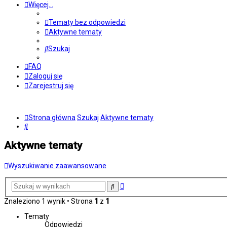
Więcej…
Tematy bez odpowiedzi
Aktywne tematy
Szukaj
FAQ
Zaloguj się
Zarejestruj się
Strona główna
Szukaj
Aktywne tematy
Szukaj
Aktywne tematy
Wyszukiwanie zaawansowane
Wyszukiwanie
Szukaj
zaawansowane
Znaleziono 1 wynik • Strona
1
z
1
Tematy
Odpowiedzi