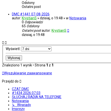
Odsłony
Ostatni post
DMC #1441 07-08-2026
autor:
KrystianS
» dzisiaj, o 19:48 » w
Notowania
0
Odpowiedzi
65
Odsłony
Ostatni post
autor:
KrystianS
dzisiaj, o 19:48
Wyświetl:
Znaleziono 1 wynik • Strona
1
z
1
Wyszukiwanie zaawansowane
Przejdź do
CZAT DMC
#1434 2026.07.03
SŁUCHAJ RADIA NA TELEFONIE
Notowania
↳ Wywiady
Imprezy