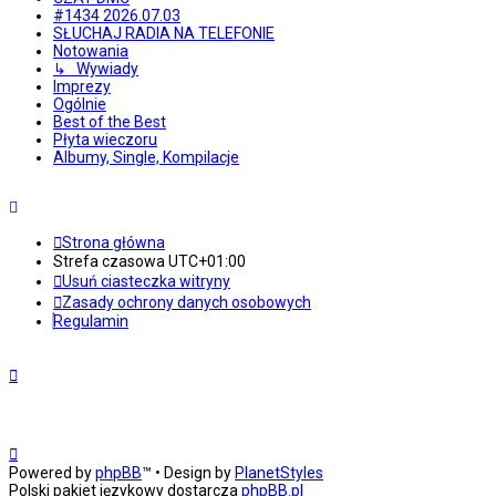
#1434 2026.07.03
SŁUCHAJ RADIA NA TELEFONIE
Notowania
↳ Wywiady
Imprezy
Ogólnie
Best of the Best
Płyta wieczoru
Albumy, Single, Kompilacje
Strona główna
Strefa czasowa
UTC+01:00
Usuń ciasteczka witryny
Zasady ochrony danych osobowych
Regulamin
Powered by
phpBB
™
• Design by
PlanetStyles
Polski pakiet językowy dostarcza
phpBB.pl