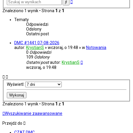
Wyszukiwanie
Szukaj
zaawansowane
Znaleziono 1 wynik • Strona
1
z
1
Tematy
Odpowiedzi
Odsłony
Ostatni post
DMC #1441 07-08-2026
autor:
KrystianS
» wczoraj, o 19:48 » w
Notowania
0
Odpowiedzi
109
Odsłony
Ostatni post
autor:
KrystianS
wczoraj, o 19:48
Wyświetl:
Znaleziono 1 wynik • Strona
1
z
1
Wyszukiwanie zaawansowane
Przejdź do
CZAT DMC