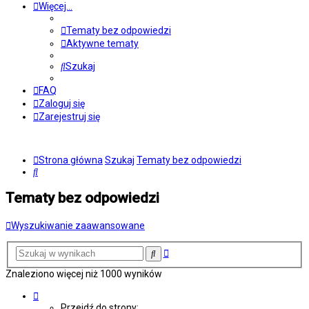
Więcej…
Tematy bez odpowiedzi
Aktywne tematy
Szukaj
FAQ
Zaloguj się
Zarejestruj się
Strona główna
Szukaj
Tematy bez odpowiedzi
Szukaj
Tematy bez odpowiedzi
Wyszukiwanie zaawansowane
Wyszukiwanie
Szukaj
zaawansowane
Znaleziono więcej niż 1000 wyników
Strona
1
Przejdź do strony: