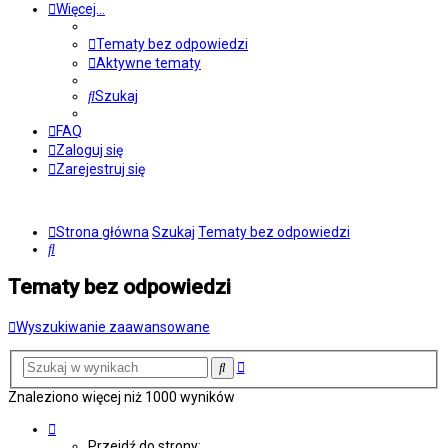
Więcej…
Tematy bez odpowiedzi
Aktywne tematy
Szukaj
FAQ
Zaloguj się
Zarejestruj się
Strona główna
Szukaj
Tematy bez odpowiedzi
Szukaj
Tematy bez odpowiedzi
Wyszukiwanie zaawansowane
Wyszukiwanie
Szukaj
zaawansowane
Znaleziono więcej niż 1000 wyników
Strona
1
Przejdź do strony: