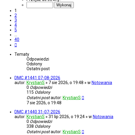
z
40
1
2
3
4
5
…
40
Następna
Tematy
Odpowiedzi
Odsłony
Ostatni post
DMC #1441 07-08-2026
autor:
KrystianS
» 7 sie 2026, o 19:48 » w
Notowania
0
Odpowiedzi
115
Odsłony
Ostatni post
autor:
KrystianS
7 sie 2026, o 19:48
DMC #1440 31-07-2026
autor:
KrystianS
» 31 lip 2026, o 19:24 » w
Notowania
0
Odpowiedzi
338
Odsłony
Ostatni post
autor:
KrystianS