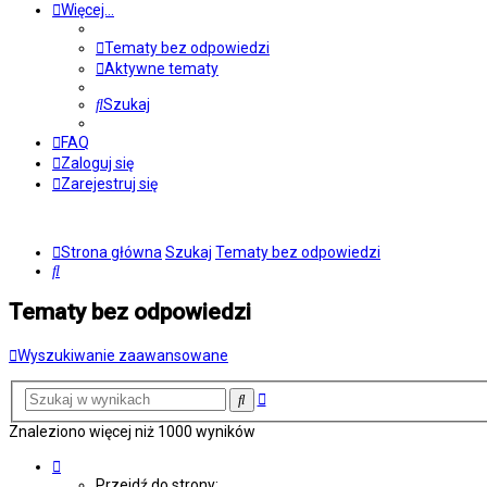
Więcej…
Tematy bez odpowiedzi
Aktywne tematy
Szukaj
FAQ
Zaloguj się
Zarejestruj się
Strona główna
Szukaj
Tematy bez odpowiedzi
Szukaj
Tematy bez odpowiedzi
Wyszukiwanie zaawansowane
Wyszukiwanie
Szukaj
zaawansowane
Znaleziono więcej niż 1000 wyników
Strona
1
Przejdź do strony: